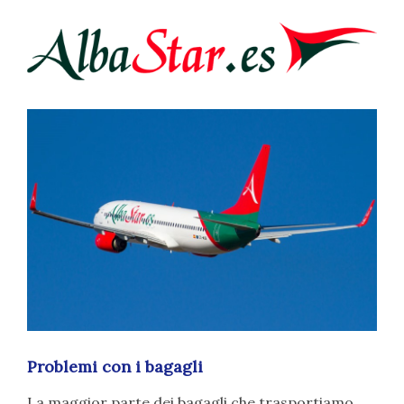
Problemi con i bagagli
La maggior parte dei bagagli che trasportiamo