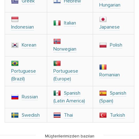
Greek
Hebrew
Hungarian
Italian
Indonesian
Japanese
Korean
Polish
Norwegian
Portuguese
Portuguese
Romanian
(Brazil)
(Europe)
Spanish
Spanish
Russian
(Latin America)
(Spain)
Swedish
Thai
Turkish
Müşterilerimizden bazıları